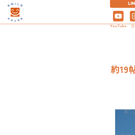
YouTube
Model House
Smile house
Company
Lineup
Works
Event
Seibu
スマイルハウスの
モデルハウス
商品プラン
施工事例
イベント
会社概要
土地情報
家
約1
スマイルハウスの住まいをぜひ
「ちょうどいい」を形にしたお
実際にスマイルハウスでお家を
多様な家族のニーズに対応でき
家計と環境に優しい家づくり。
松本市の不動産取扱No.1!
実際にご体感ください。気軽な
住まいをご紹介します。
建てられた方のお家を体験！失
る、多彩な住まいのアイデアを
住まいの総合窓口として、地域
施工事例
地震に強い
Smile EC
会社概要
「欲しい場所」に「欲しい価
オンラインでのご見学・ご相談
敗しない土地探しやローンにつ
ご提案しています。きっと、あ
に愛される会社を目指します。
格」で高品質な建物を低価格で
も承っています。
いてお悩みも解決します。
なたも理想のちょうどいい住ま
提供する住まいづくりを実現し
いと出会えます。
期間限定の
ます。
design ca
家づくりの