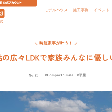
モデルハウス
施工事例
イベント
公式
OPEN HOUSE
土地・建売住宅・中古住宅・マンション
ホテルステイのような気分で過ご
買います！売ります！
時短家事が叶う！
シンプルな美しさを追求した家
9帖の広々LDKで家族みんなに優し
不動産のことならセイブ！
in 塩尻市
2×4工法
1分で見るルームツアー
高品質・低価格
あんしん保証
O
Hapisuma
Compact Smile
採用情報
よくある質問
詳しくはこちら
#Compact Smile
#平屋
No.25
土地探しから始める家づく
平屋無料相談会
お家見学会
り相談
sa
流れ