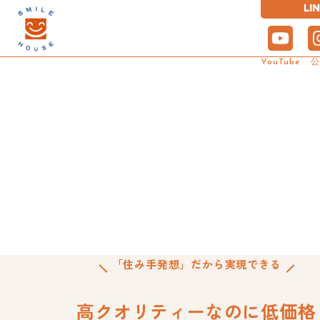
YouTube
Model House
Smile house
Company
Lineup
Works
Event
Seibu
スマイルハウスの
モデルハウス
商品プラン
施工事例
イベント
会社概要
土地情報
家
スマイルハウスの住まいをぜひ
「ちょうどいい」を形にしたお
実際にスマイルハウスでお家を
多様な家族のニーズに対応でき
家計と環境に優しい家づくり。
松本市の不動産取扱No.1!
実際にご体感ください。気軽な
住まいをご紹介します。
建てられた方のお家を体験！失
る、多彩な住まいのアイデアを
住まいの総合窓口として、地域
施工事例
地震に強い
Smile EC
会社概要
「欲しい場所」に「欲しい価
オンラインでのご見学・ご相談
敗しない土地探しやローンにつ
ご提案しています。きっと、あ
に愛される会社を目指します。
格」で高品質な建物を低価格で
も承っています。
いてお悩みも解決します。
なたも理想のちょうどいい住ま
提供する住まいづくりを実現し
いと出会えます。
期間限定の
ます。
「住み手発想」だから実現できる
高クオリティーなのに低価格
design ca
家づくりの