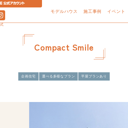
モデルハウス
施工事例
イベント
公式
OPEN HOUSE
土地・建売住宅・中古住宅・マンション
Compact Smile
ホテルステイのような気分で過ご
買います！売ります！
シンプルな美しさを追求した家
不動産のことならセイブ！
in 塩尻市
2×4工法
1分で見るルームツアー
高品質・低価格
あんしん保証
O
Hapisuma
Compact Smile
採用情報
よくある質問
企画住宅
選べる多様なプラン
平屋プランあり
詳しくはこちら
土地探しから始める家づく
平屋無料相談会
お家見学会
り相談
sa
流れ