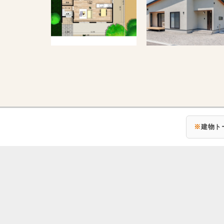
※
建物ト